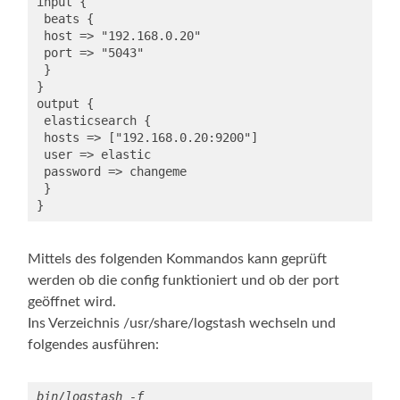
input {

 beats {

 host => "192.168.0.20"

 port => "5043"

 }

}

output {

 elasticsearch {

 hosts => ["192.168.0.20:9200"]

 user => elastic

 password => changeme

 }

}
Mittels des folgenden Kommandos kann geprüft
werden ob die config funktioniert und ob der port
geöffnet wird.
Ins Verzeichnis /usr/share/logstash wechseln und
folgendes ausführen:
bin/logstash -f 