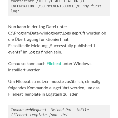
eventcreate /ID 1 /L APPLICATION /T 
INFORMATION  /SO MYEVENTSOURCE /D "My first 
log"
Nun kann in der Log Datei unter
C:\ProgramData\winlogbeat\Logs geprüft werden ob
die Übertragung funktioniert hat.
Es sollte die Meldung „Successfully published 1
events“ im Log zu finden sein.
Genau so kann auch
Filebeat
unter Windows
installiert werden.
Um Filebeat zu nutzen musste zusätzlich, einmalig
folgendes Kommando ausgeführt werden, um das
Filebeat Template in Logstash zu laden
Invoke-WebRequest -Method Put -InFile 
filebeat.template.json -Uri 