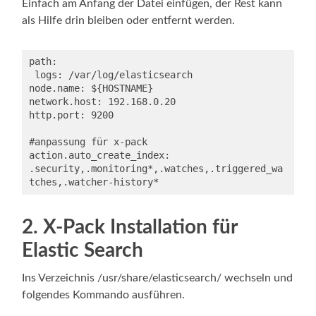
Einfach am Anfang der Datei einfügen, der Rest kann
als Hilfe drin bleiben oder entfernt werden.
path:

 logs: /var/log/elasticsearch

node.name: ${HOSTNAME}

network.host: 192.168.0.20

http.port: 9200

#anpassung für x-pack

action.auto_create_index: 
.security,.monitoring*,.watches,.triggered_wa
tches,.watcher-history*
2. X-Pack Installation für
Elastic Search
Ins Verzeichnis /usr/share/elasticsearch/ wechseln und
folgendes Kommando ausführen.