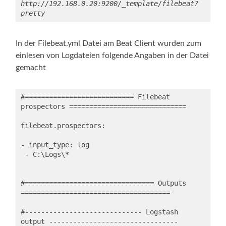
http://192.168.0.20:9200/_template/filebeat?
pretty 
In der Filebeat.yml Datei am Beat Client wurden zum
einlesen von Logdateien folgende Angaben in der Datei
gemacht
#=========================== Filebeat 
prospectors =============================

filebeat.prospectors:

- input_type: log

 - C:\Logs\*

#================================ Outputs 
=====================================

#----------------------------- Logstash 
output --------------------------------
