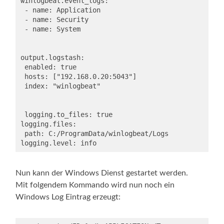
winlogbeat.event_logs:

 - name: Application

 - name: Security

 - name: System

output.logstash:

 enabled: true

 hosts: ["192.168.0.20:5043"]

 index: "winlogbeat"

 logging.to_files: true

logging.files:

 path: C:/ProgramData/winlogbeat/Logs

logging.level: info
Nun kann der Windows Dienst gestartet werden.
Mit folgendem Kommando wird nun noch ein
Windows Log Eintrag erzeugt: