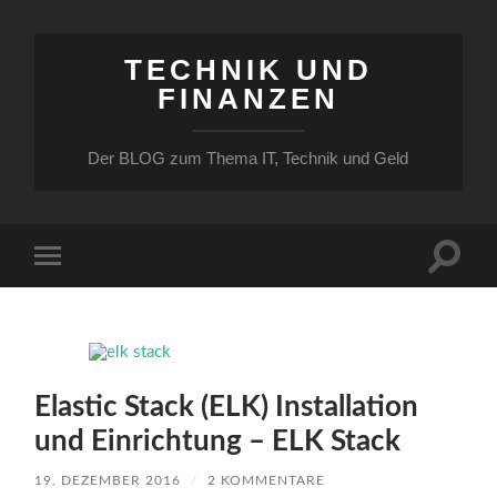
TECHNIK UND
FINANZEN
Der BLOG zum Thema IT, Technik und Geld
Suchfe
Mobile-
ein-/a
Menü
ein-/ausblenden
Elastic Stack (ELK) Installation
und Einrichtung – ELK Stack
19. DEZEMBER 2016
/
2 KOMMENTARE