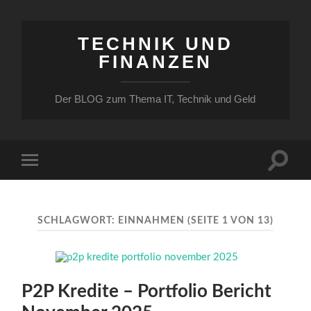
TECHNIK UND
FINANZEN
Der BLOG zum Thema IT, Technik und Geld
Suchfe
Mobile-
ein-/a
Menü
ein-/ausblenden
SCHLAGWORT:
EINNAHMEN
(SEITE 1 VON 13)
P2P Kredite – Portfolio Bericht