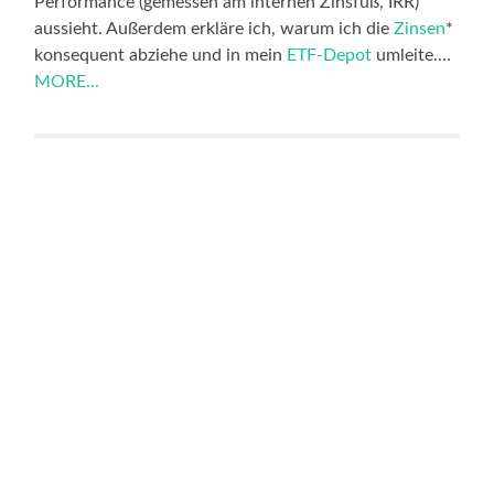
Performance (gemessen am internen Zinsfuß, IRR)
aussieht. Außerdem erkläre ich, warum ich die
Zinsen
*
konsequent abziehe und in mein
ETF-Depot
umleite.…
MORE...