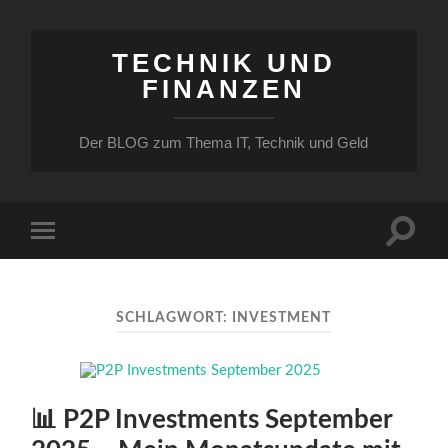
TECHNIK UND
FINANZEN
Der BLOG zum Thema IT, Technik und Geld
Suchfe
Mobile-
ein-/a
Menü
ein-/ausblenden
SCHLAGWORT:
INVESTMENT
📊 P2P Investments September