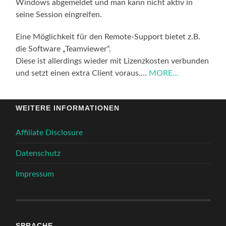
Windows abgemeldet und man kann nicht aktiv in
seine Session eingreifen.
Eine Möglichkeit für den Remote-Support bietet z.B.
die Software „Teamviewer“.
Diese ist allerdings wieder mit Lizenzkosten verbunden
und setzt einen extra Client voraus.…
MORE...
WEITERE INFORMATIONEN
Affiliate Disclosure
Datenschutz
Impressum
SPRACHE