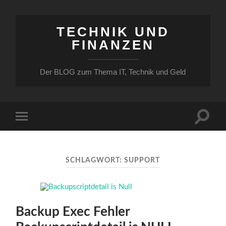
TECHNIK UND
FINANZEN
Der BLOG zum Thema IT, Technik und Geld
Suchfe
Mobile-
ein-/a
Menü
ein-/ausblenden
SCHLAGWORT:
SUPPORT
Backup Exec Fehler