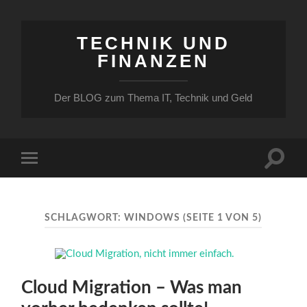
TECHNIK UND
FINANZEN
Der BLOG zum Thema IT, Technik und Geld
Suchfe
Mobile-
ein-/a
Menü
ein-/ausblenden
SCHLAGWORT:
WINDOWS
(SEITE 1 VON 5)
Cloud Migration – Was man