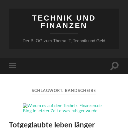
TECHNIK UND
FINANZEN
Der BLOG zum Thema IT, Technik und Geld
Suchfe
Mobile-
ein-/a
Menü
ein-/ausblenden
SCHLAGWORT:
BANDSCHEIBE
Totgeglaubte leben länger