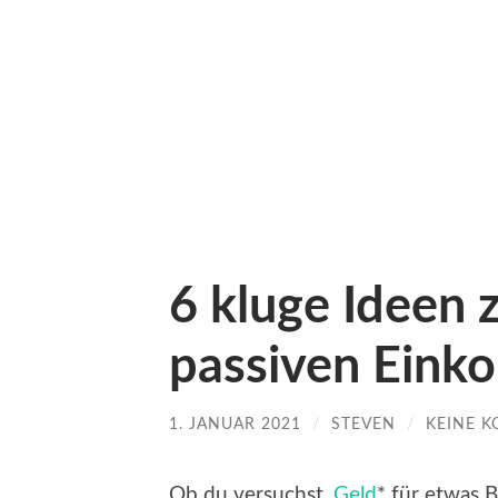
6 kluge Ideen
passiven Ein
1. JANUAR 2021
/
STEVEN
/
KEINE 
Ob du versuchst,
Geld
* für etwas 