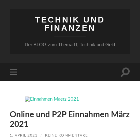
TECHNIK UND
FINANZEN
Der BLOG zum Thema IT, Technik und Geld
Suchfe
Mobile-
ein-/a
Menü
ein-/ausblenden
Online und P2P Einnahmen März
2021
1. APRIL 2021
/
KEINE KOMMENTARE