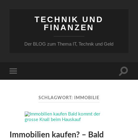
TECHNIK UND
FINANZEN
Der BLOG zum Thema IT, Technik und Geld
Suchfe
Mobile-
ein-/a
Menü
ein-/ausblenden
SCHLAGWORT:
IMMOBILIE
Immobilien kaufen? – Bald