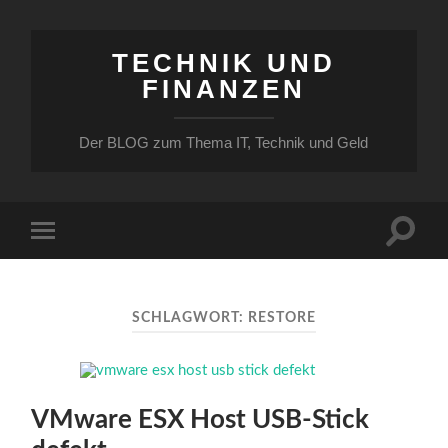
TECHNIK UND
FINANZEN
Der BLOG zum Thema IT, Technik und Geld
Suchfe
Mobile-
ein-/a
Menü
ein-/ausblenden
SCHLAGWORT:
RESTORE
VMware ESX Host USB-Stick