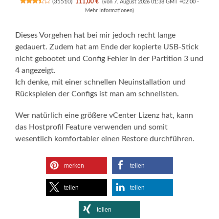
(
35510
)
111,00 €
(von 7. August 2026 01:38 GMT +02:00 -
Mehr Informationen
)
Dieses Vorgehen hat bei mir jedoch recht lange
gedauert. Zudem hat am Ende der kopierte USB-Stick
nicht gebootet und Config Fehler in der Partition 3 und
4 angezeigt.
Ich denke, mit einer schnellen Neuinstallation und
Rückspielen der Configs ist man am schnellsten.
Wer natürlich eine größere vCenter Lizenz hat, kann
das Hostprofil Feature verwenden und somit
wesentlich komfortabler einen Restore durchführen.
merken
teilen
teilen
teilen
teilen