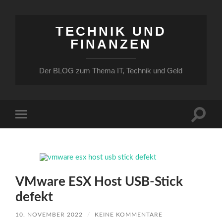
TECHNIK UND
FINANZEN
Der BLOG zum Thema IT, Technik und Geld
Suchfe
Mobile-
ein-/a
Menü
ein-/ausblenden
VMware ESX Host USB-Stick
defekt
10. NOVEMBER 2022
/
KEINE KOMMENTARE