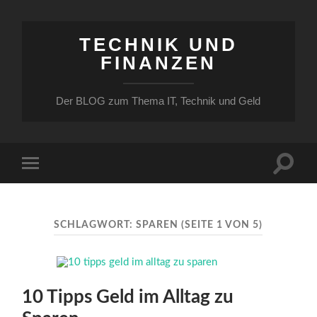
TECHNIK UND
FINANZEN
Der BLOG zum Thema IT, Technik und Geld
Suchfe
Mobile-
ein-/a
Menü
ein-/ausblenden
SCHLAGWORT:
SPAREN
(SEITE 1 VON 5)
10 Tipps Geld im Alltag zu