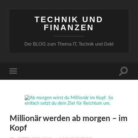
TECHNIK UND
FINANZEN
Der BLOG zum Thema IT, Technik und Geld
Suchfe
Mobile-
ein-/a
Menü
ein-/ausblenden
Millionär werden ab morgen – im
Kopf