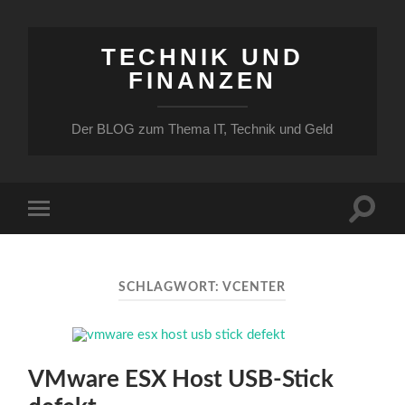
TECHNIK UND
FINANZEN
Der BLOG zum Thema IT, Technik und Geld
Suchfe
Mobile-
ein-/a
Menü
ein-/ausblenden
SCHLAGWORT:
VCENTER
VMware ESX Host USB-Stick