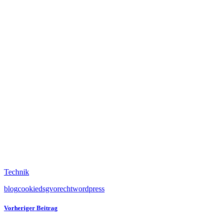
Technik
blog
cookie
dsgvo
recht
wordpress
Vorheriger Beitrag