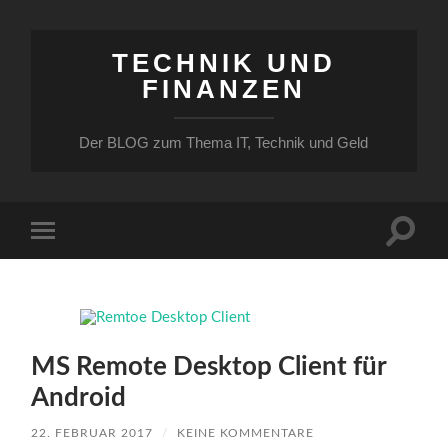
TECHNIK UND
FINANZEN
Der BLOG zum Thema IT, Technik und Geld
Suchfe
Mobile-
ein-/a
Menü
ein-/ausblenden
MS Remote Desktop Client für
Android
22. FEBRUAR 2017
/
KEINE KOMMENTARE