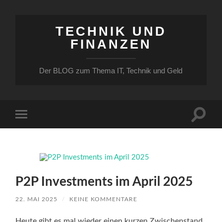
TECHNIK UND
FINANZEN
Der BLOG zum Thema IT, Technik und Geld
Suchfe
Mobile-
ein-/a
Menü
ein-/ausblenden
P2P Investments im April 2025
22. MAI 2025
/
KEINE KOMMENTARE
Heute gibt es mal wieder einen kurzen Zwischenstand