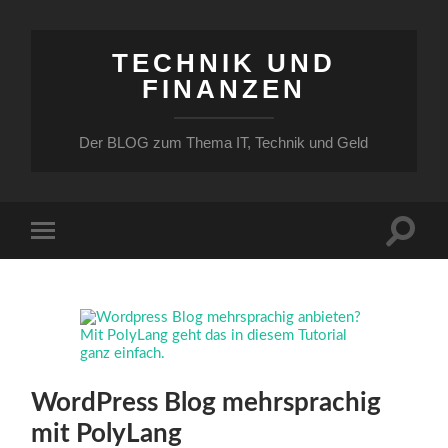
TECHNIK UND
FINANZEN
Der BLOG zum Thema IT, Technik und Geld
Suchfe
Mobile-
ein-/a
Menü
ein-/ausblenden
WordPress Blog mehrsprachig
mit PolyLang