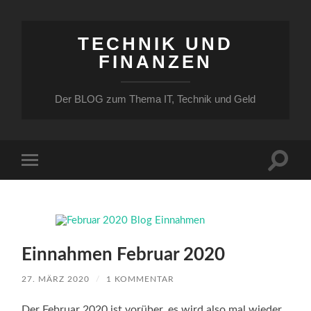
TECHNIK UND
FINANZEN
Der BLOG zum Thema IT, Technik und Geld
Suchfe
Mobile-
ein-/a
Menü
ein-/ausblenden
Einnahmen Februar 2020
27. MÄRZ 2020
/
1 KOMMENTAR
Der Februar 2020 ist vorüber, es wird also mal wieder