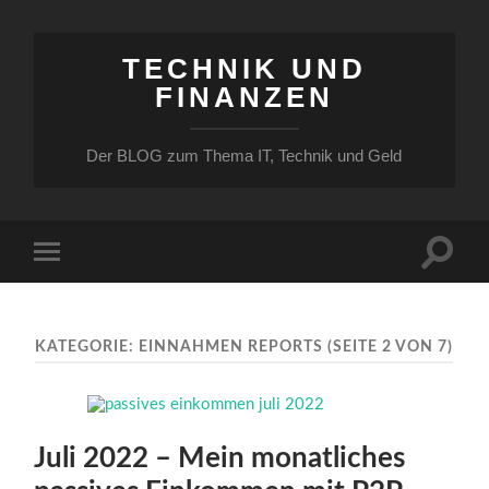
TECHNIK UND
FINANZEN
Der BLOG zum Thema IT, Technik und Geld
Suchfe
Mobile-
ein-/a
Menü
ein-/ausblenden
KATEGORIE:
EINNAHMEN REPORTS
(SEITE 2 VON 7)
Juli 2022 – Mein monatliches