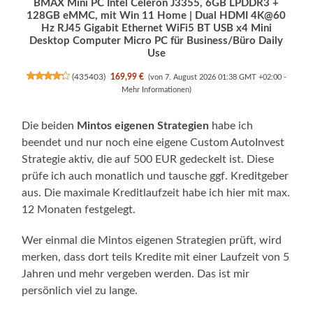
BMAX Mini PC Intel Celeron J3355, 6GB LPDDR3 +
128GB eMMC, mit Win 11 Home | Dual HDMI 4K@60
Hz RJ45 Gigabit Ethernet WiFi5 BT USB x4 Mini
Desktop Computer Micro PC für Business/Büro Daily
Use
(
435403
)
169,99 €
(von 7. August 2026 01:38 GMT +02:00 -
Mehr Informationen
)
Die beiden
Mintos eigenen Strategien
habe ich
beendet und nur noch eine eigene Custom AutoInvest
Strategie aktiv, die auf 500 EUR gedeckelt ist. Diese
prüfe ich auch monatlich und tausche ggf. Kreditgeber
aus. Die maximale Kreditlaufzeit habe ich hier mit max.
12 Monaten festgelegt.
Wer einmal die Mintos eigenen Strategien prüft, wird
merken, dass dort teils Kredite mit einer Laufzeit von 5
Jahren und mehr vergeben werden. Das ist mir
persönlich viel zu lange.