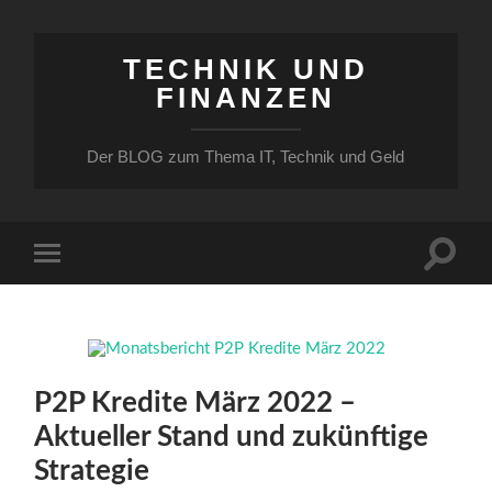
TECHNIK UND
FINANZEN
Der BLOG zum Thema IT, Technik und Geld
Suchfe
Mobile-
ein-/a
Menü
ein-/ausblenden
P2P Kredite März 2022 –
Aktueller Stand und zukünftige
Strategie