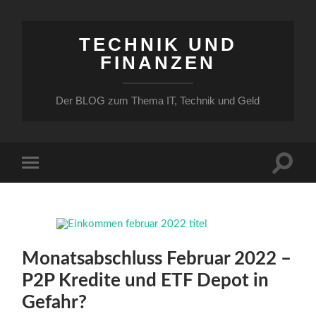
TECHNIK UND
FINANZEN
Der BLOG zum Thema IT, Technik und Geld
Suchfe
Mobile-
ein-/a
Menü
ein-/ausblenden
Monatsabschluss Februar 2022 –
P2P Kredite und ETF Depot in
Gefahr?