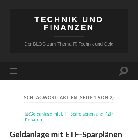
TECHNIK UND
FINANZEN
Der BLOG zum Thema IT, Technik und Geld
Suchfe
Mobile-
ein-/a
Menü
ein-/ausblenden
SCHLAGWORT:
AKTIEN
(SEITE 1 VON 2)
Geldanlage mit ETF-Sparplänen