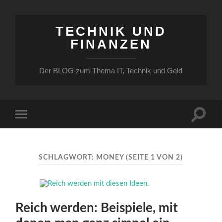
TECHNIK UND
FINANZEN
Der BLOG zum Thema IT, Technik und Geld
Suchfe
Mobile-
ein-/a
Menü
ein-/ausblenden
SCHLAGWORT:
MONEY
(SEITE 1 VON 2)
Reich werden: Beispiele, mit