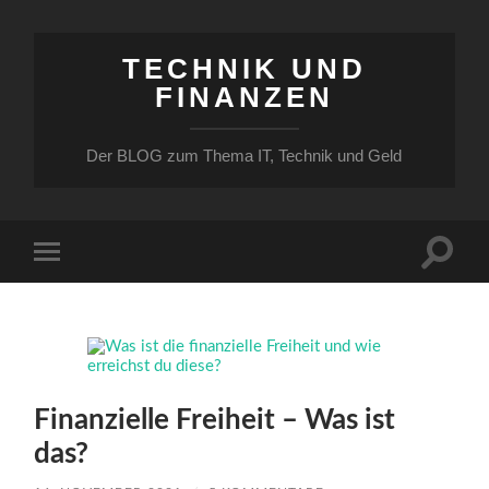
TECHNIK UND
FINANZEN
Der BLOG zum Thema IT, Technik und Geld
Suchfe
Mobile-
ein-/a
Menü
ein-/ausblenden
Finanzielle Freiheit – Was ist
das?