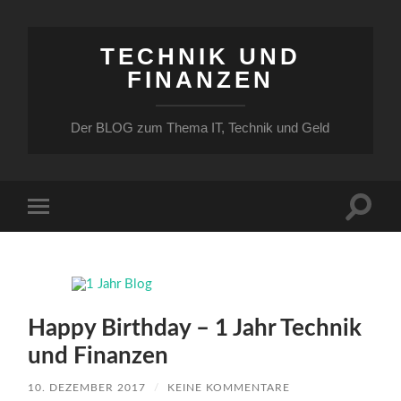
TECHNIK UND
FINANZEN
Der BLOG zum Thema IT, Technik und Geld
Suchfe
Mobile-
ein-/a
Menü
ein-/ausblenden
Happy Birthday – 1 Jahr Technik
und Finanzen
10. DEZEMBER 2017
/
KEINE KOMMENTARE