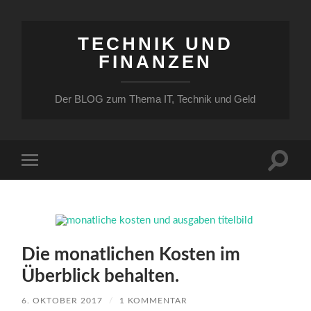
TECHNIK UND
FINANZEN
Der BLOG zum Thema IT, Technik und Geld
Suchfe
Mobile-
ein-/a
Menü
ein-/ausblenden
Die monatlichen Kosten im
Überblick behalten.
6. OKTOBER 2017
/
1 KOMMENTAR